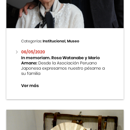
Centro Cultural Peruano Japonés
Cursos
Museo de la Inmigración Japonesa
Categorías:
Institucional, Museo
Fondo Editorial
06/05/2020
In memoriam. Rosa Watanabe y Mario
Amano:
Desde la Asociación Peruano
Teatro Peruano Japonés
Japonesa expresamos nuestro pésame a
su familia
Ver más