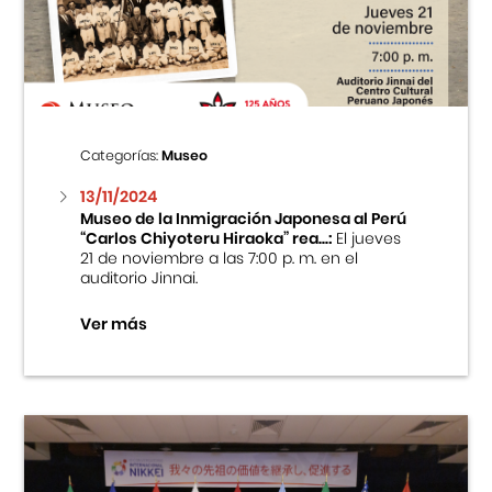
Centro Cultural Peruano Japonés
Cursos
Museo de la Inmigración Japonesa
Categorías:
Museo
Fondo Editorial
13/11/2024
Museo de la Inmigración Japonesa al Perú
“Carlos Chiyoteru Hiraoka” rea...:
El jueves
Teatro Peruano Japonés
21 de noviembre a las 7:00 p. m. en el
auditorio Jinnai.
Ver más