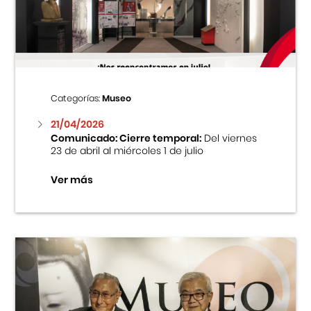
Centro Cultural Peruano Japonés
Cursos
Museo de la Inmigración Japonesa
Categorías:
Museo
Fondo Editorial
21/04/2026
Comunicado: Cierre temporal:
Del viernes
23 de abril al miércoles 1 de julio
Teatro Peruano Japonés
Ver más