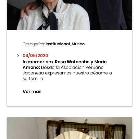
Centro Cultural Peruano Japonés
Cursos
Museo de la Inmigración Japonesa
Categorías:
Institucional, Museo
Fondo Editorial
06/05/2020
In memoriam. Rosa Watanabe y Mario
Amano:
Desde la Asociación Peruano
Teatro Peruano Japonés
Japonesa expresamos nuestro pésame a
su familia
Ver más