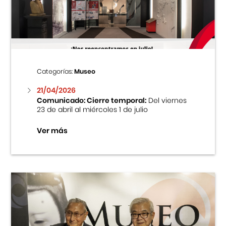
Centro Cultural Peruano Japonés
Cursos
Museo de la Inmigración Japonesa
Categorías:
Museo
Fondo Editorial
21/04/2026
Comunicado: Cierre temporal:
Del viernes
23 de abril al miércoles 1 de julio
Teatro Peruano Japonés
Ver más