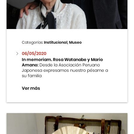
Centro Cultural Peruano Japonés
Cursos
Museo de la Inmigración Japonesa
Categorías:
Institucional, Museo
Fondo Editorial
06/05/2020
In memoriam. Rosa Watanabe y Mario
Amano:
Desde la Asociación Peruano
Teatro Peruano Japonés
Japonesa expresamos nuestro pésame a
su familia
Ver más