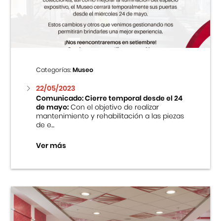
Centro Cultural Peruano Japonés
Cursos
Museo de la Inmigración Japonesa
Categorías:
Museo
Fondo Editorial
22/05/2023
Comunicado: Cierre temporal desde el 24
de mayo:
Con el objetivo de realizar
Teatro Peruano Japonés
mantenimiento y rehabilitación a las piezas
de e...
Ver más