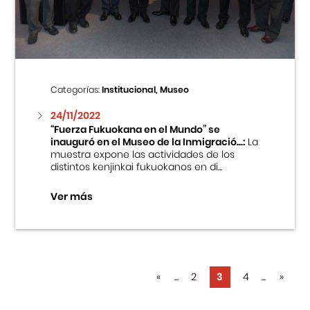
Categorías:
Institucional, Museo
24/11/2022
“Fuerza Fukuokana en el Mundo” se
inauguró en el Museo de la Inmigració...:
La
muestra expone las actividades de los
distintos kenjinkai fukuokanos en di...
Ver más
«
...
2
3
4
...
»