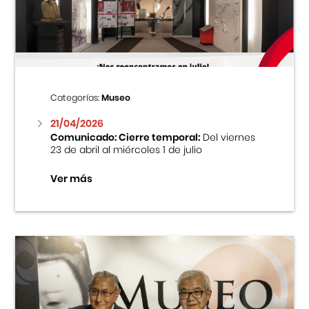
Centro Cultural Peruano Japonés
Cursos
Museo de la Inmigración Japonesa
Categorías:
Museo
Fondo Editorial
21/04/2026
Comunicado: Cierre temporal:
Del viernes
23 de abril al miércoles 1 de julio
Teatro Peruano Japonés
Ver más