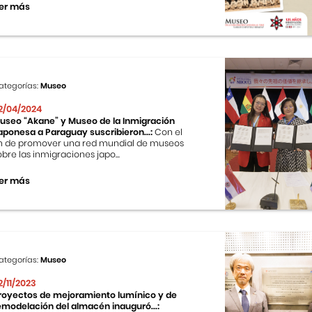
er más
ategorías:
Museo
2/04/2024
useo “Akane” y Museo de la Inmigración
aponesa a Paraguay suscribieron...:
Con el
in de promover una red mundial de museos
obre las inmigraciones japo...
er más
ategorías:
Museo
2/11/2023
royectos de mejoramiento lumínico y de
emodelación del almacén inauguró...: