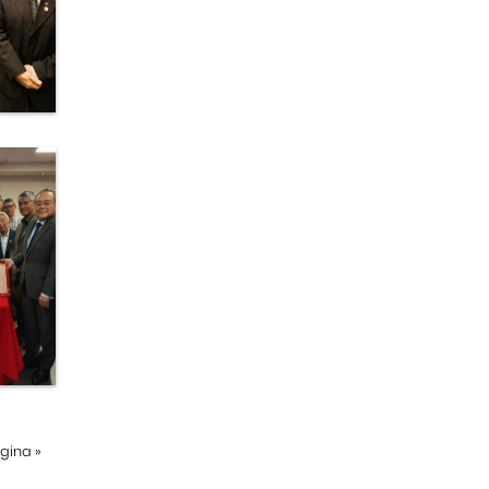
ágina
»