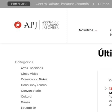
Portal APJ
Centro Cultural Peruano Japonés
Cursos
Nosotros
N
Últ
Categorías
Artes Escénicas
Cine / Video
Comunidad Nikkei
C
Concurso / Torneo
1
Conversatorio
M
Cultural
“
d
Danza
Ji
Educación