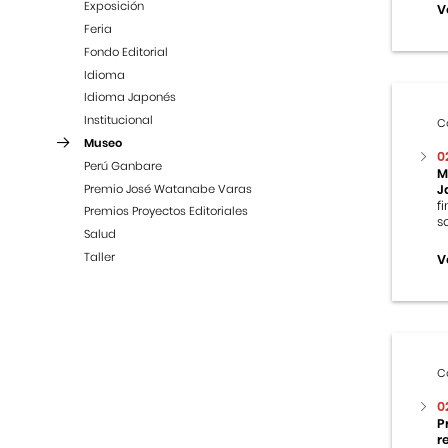
Exposición
V
Feria
Fondo Editorial
Idioma
Idioma Japonés
Institucional
C
Museo
0
Perú Ganbare
M
Premio José Watanabe Varas
J
f
Premios Proyectos Editoriales
s
Salud
Taller
V
C
0
P
r