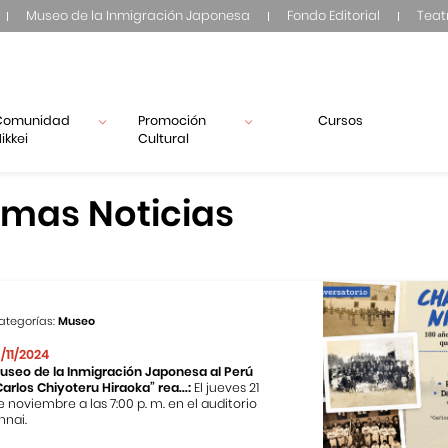
Museo de la Inmigración Japonesa
Fondo Editorial
Teat
Comunidad
Promoción
Cursos
ikkei
Cultural
imas Noticias
ategorías:
Museo
3/11/2024
useo de la Inmigración Japonesa al Perú
Carlos Chiyoteru Hiraoka” rea...:
El jueves 21
e noviembre a las 7:00 p. m. en el auditorio
nnai.