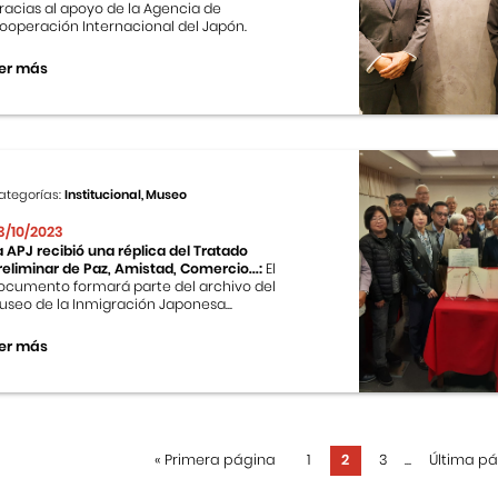
racias al apoyo de la Agencia de
ooperación Internacional del Japón.
er más
ategorías:
Institucional, Museo
3/10/2023
a APJ recibió una réplica del Tratado
reliminar de Paz, Amistad, Comercio...:
El
ocumento formará parte del archivo del
useo de la Inmigración Japonesa...
er más
«
Primera página
1
2
3
...
Última p