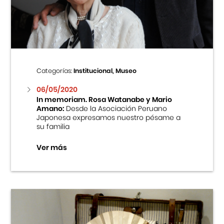
Centro Cultural Peruano Japonés
Cursos
Museo de la Inmigración Japonesa
Categorías:
Institucional, Museo
Fondo Editorial
06/05/2020
In memoriam. Rosa Watanabe y Mario
Amano:
Desde la Asociación Peruano
Teatro Peruano Japonés
Japonesa expresamos nuestro pésame a
su familia
Ver más