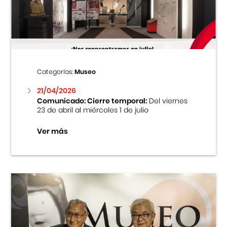
Centro Cultural Peruano Japonés
Cursos
Museo de la Inmigración Japonesa
Categorías:
Museo
Fondo Editorial
21/04/2026
Comunicado: Cierre temporal:
Del viernes
23 de abril al miércoles 1 de julio
Teatro Peruano Japonés
Ver más