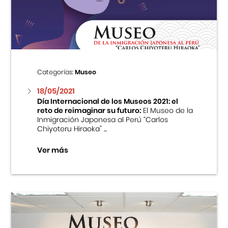
Centro Cultural Peruano Japonés
Cursos
Museo de la Inmigración Japonesa
Categorías:
Museo
Fondo Editorial
18/05/2021
Día Internacional de los Museos 2021: el
reto de reimaginar su futuro:
El Museo de la
Teatro Peruano Japonés
Inmigración Japonesa al Perú “Carlos
Chiyoteru Hiraoka” ...
Ver más