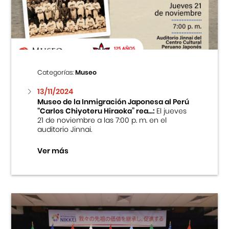
Centro Cultural Peruano Japonés
Cursos
Museo de la Inmigración Japonesa
Categorías:
Museo
Fondo Editorial
13/11/2024
Museo de la Inmigración Japonesa al Perú
“Carlos Chiyoteru Hiraoka” rea...:
El jueves
Teatro Peruano Japonés
21 de noviembre a las 7:00 p. m. en el
auditorio Jinnai.
Ver más