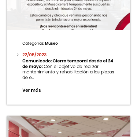
Centro Cultural Peruano Japonés
Cursos
Museo de la Inmigración Japonesa
Categorías:
Museo
Fondo Editorial
22/05/2023
Comunicado: Cierre temporal desde el 24
de mayo:
Con el objetivo de realizar
Teatro Peruano Japonés
mantenimiento y rehabilitación a las piezas
de e...
Ver más