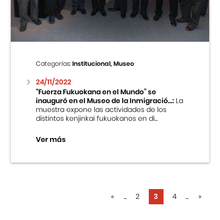
Categorías:
Institucional, Museo
24/11/2022
“Fuerza Fukuokana en el Mundo” se
inauguró en el Museo de la Inmigració...:
La
muestra expone las actividades de los
distintos kenjinkai fukuokanos en di...
Ver más
«
...
2
3
4
...
»