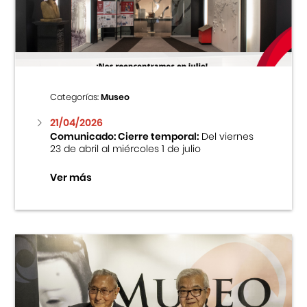
Centro Cultural Peruano Japonés
Cursos
Museo de la Inmigración Japonesa
Categorías:
Museo
Fondo Editorial
21/04/2026
Comunicado: Cierre temporal:
Del viernes
23 de abril al miércoles 1 de julio
Teatro Peruano Japonés
Ver más