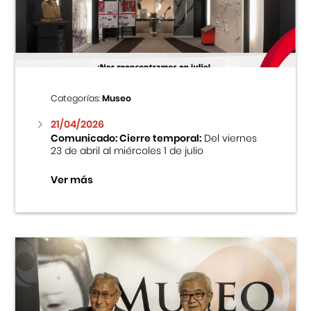
Centro Cultural Peruano Japonés
Cursos
Museo de la Inmigración Japonesa
Categorías:
Museo
Fondo Editorial
21/04/2026
Comunicado: Cierre temporal:
Del viernes
23 de abril al miércoles 1 de julio
Teatro Peruano Japonés
Ver más