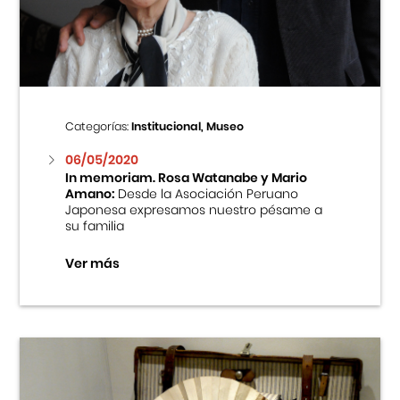
Centro Cultural Peruano Japonés
Cursos
Museo de la Inmigración Japonesa
Categorías:
Institucional, Museo
Fondo Editorial
06/05/2020
In memoriam. Rosa Watanabe y Mario
Amano:
Desde la Asociación Peruano
Teatro Peruano Japonés
Japonesa expresamos nuestro pésame a
su familia
Ver más