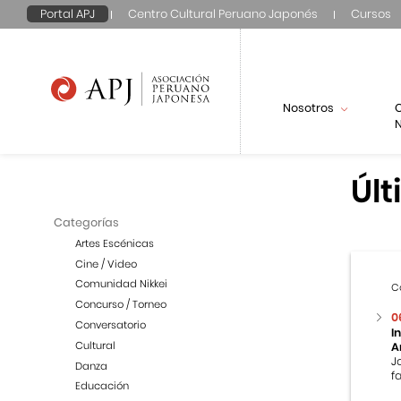
Portal APJ
Centro Cultural Peruano Japonés
Cursos
Nosotros
N
Últ
Categorías
Artes Escénicas
Cine / Video
Comunidad Nikkei
C
Concurso / Torneo
0
Conversatorio
I
Cultural
A
J
Danza
f
Educación