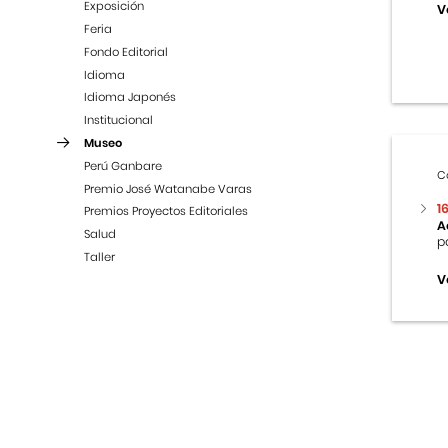
Exposición
V
Feria
Fondo Editorial
Idioma
Idioma Japonés
Institucional
Museo
Perú Ganbare
C
Premio José Watanabe Varas
1
Premios Proyectos Editoriales
A
Salud
p
Taller
V