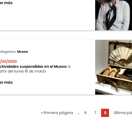
er más
ategorías:
Museo
6/03/2020
ctividades suspendidas en el Museo:
A
artir del lunes 16 de marzo
er más
«
Primera página
...
6
7
8
Última p