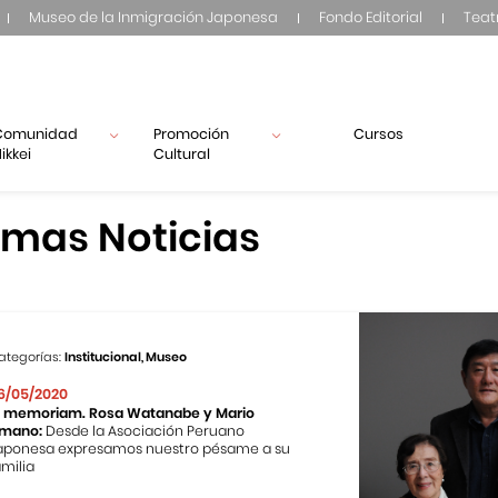
Museo de la Inmigración Japonesa
Fondo Editorial
Teat
Comunidad
Promoción
Cursos
ikkei
Cultural
imas Noticias
ategorías:
Institucional, Museo
6/05/2020
n memoriam. Rosa Watanabe y Mario
mano:
Desde la Asociación Peruano
aponesa expresamos nuestro pésame a su
amilia