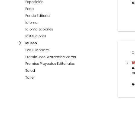
Exposición
V
Feria
Fondo Editorial
Idioma
Idioma Japonés
Institucional
Museo
Perú Ganbare
C
Premio José Watanabe Varas
1
Premios Proyectos Editoriales
A
Salud
p
Taller
V