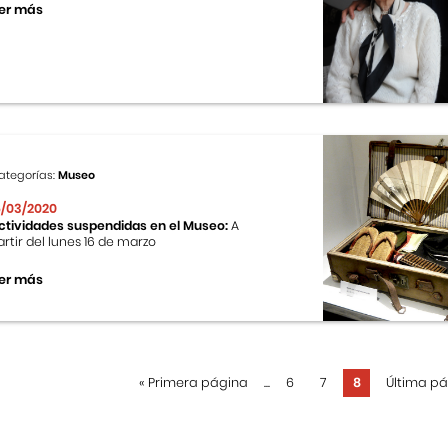
er más
ategorías:
Museo
6/03/2020
ctividades suspendidas en el Museo:
A
artir del lunes 16 de marzo
er más
«
Primera página
...
6
7
8
Última p