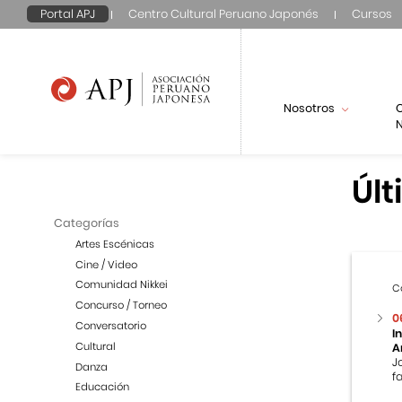
Portal APJ
Centro Cultural Peruano Japonés
Cursos
Nosotros
N
Últ
Categorías
Artes Escénicas
Cine / Video
Comunidad Nikkei
C
Concurso / Torneo
0
Conversatorio
I
Cultural
A
J
Danza
f
Educación