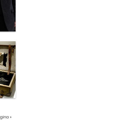
ágina
»