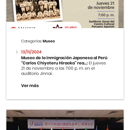
Centro Cultural Peruano Japonés
Cursos
Museo de la Inmigración Japonesa
Categorías:
Museo
Fondo Editorial
13/11/2024
Museo de la Inmigración Japonesa al Perú
“Carlos Chiyoteru Hiraoka” rea...:
El jueves
Teatro Peruano Japonés
21 de noviembre a las 7:00 p. m. en el
auditorio Jinnai.
Ver más