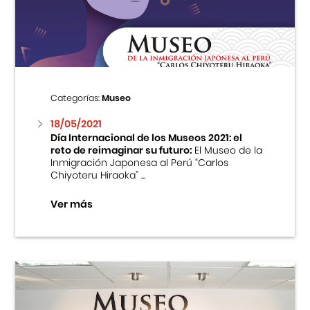
Centro Cultural Peruano Japonés
Cursos
Museo de la Inmigración Japonesa
Categorías:
Museo
Fondo Editorial
18/05/2021
Día Internacional de los Museos 2021: el
reto de reimaginar su futuro:
El Museo de la
Teatro Peruano Japonés
Inmigración Japonesa al Perú “Carlos
Chiyoteru Hiraoka” ...
Ver más