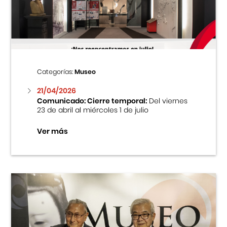
Centro Cultural Peruano Japonés
Cursos
Museo de la Inmigración Japonesa
Categorías:
Museo
Fondo Editorial
21/04/2026
Comunicado: Cierre temporal:
Del viernes
23 de abril al miércoles 1 de julio
Teatro Peruano Japonés
Ver más