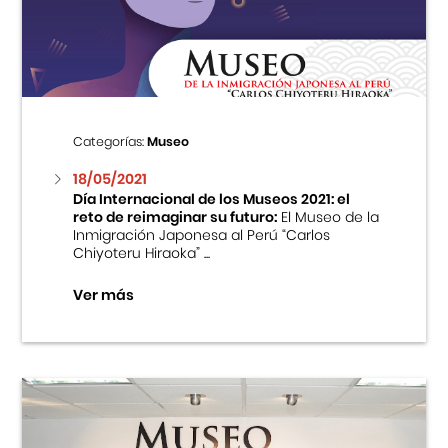
Centro Cultural Peruano Japonés
Cursos
Museo de la Inmigración Japonesa
Categorías:
Museo
Fondo Editorial
18/05/2021
Día Internacional de los Museos 2021: el
reto de reimaginar su futuro:
El Museo de la
Teatro Peruano Japonés
Inmigración Japonesa al Perú “Carlos
Chiyoteru Hiraoka” ...
Ver más