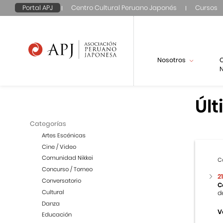
Portal APJ
Centro Cultural Peruano Japonés
Cursos
Nosotros
N
Últ
Categorías
Artes Escénicas
Cine / Video
Comunidad Nikkei
C
Concurso / Torneo
2
Conversatorio
C
Cultural
d
Danza
V
Educación