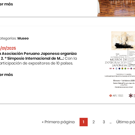
er más
ategorías:
Museo
5/01/2025
a Asociación Peruano Japonesa organiza
l 2. ° Simposio Internacional de M...:
Con la
articipación de expositores de 10 países.
er más
«
Primera página
1
2
3
...
Última p