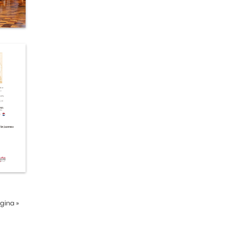
ágina
»