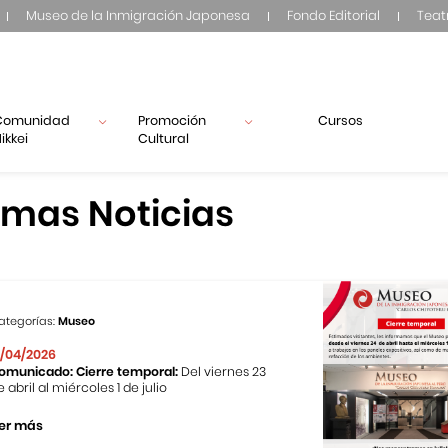
Museo de la Inmigración Japonesa
Fondo Editorial
Teat
Comunidad
Promoción
Cursos
ikkei
Cultural
imas Noticias
ategorías:
Museo
1/04/2026
omunicado: Cierre temporal:
Del viernes 23
e abril al miércoles 1 de julio
er más