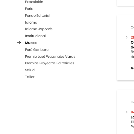
Exposición
Feria
Fondo Editorial
Idioma
C
Idioma Japonés
Institucional
2
C
Museo
d
Perú Ganbare
f
Premio José Watanabe Varas
d
Premios Proyectos Editoriales
V
Salud
Taller
C
0
L
L
P