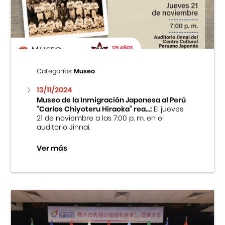
Centro Cultural Peruano Japonés
Cursos
Museo de la Inmigración Japonesa
Categorías:
Museo
Fondo Editorial
13/11/2024
Museo de la Inmigración Japonesa al Perú
“Carlos Chiyoteru Hiraoka” rea...:
El jueves
Teatro Peruano Japonés
21 de noviembre a las 7:00 p. m. en el
auditorio Jinnai.
Ver más