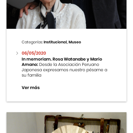
Centro Cultural Peruano Japonés
Cursos
Museo de la Inmigración Japonesa
Categorías:
Institucional, Museo
Fondo Editorial
06/05/2020
In memoriam. Rosa Watanabe y Mario
Amano:
Desde la Asociación Peruano
Teatro Peruano Japonés
Japonesa expresamos nuestro pésame a
su familia
Ver más