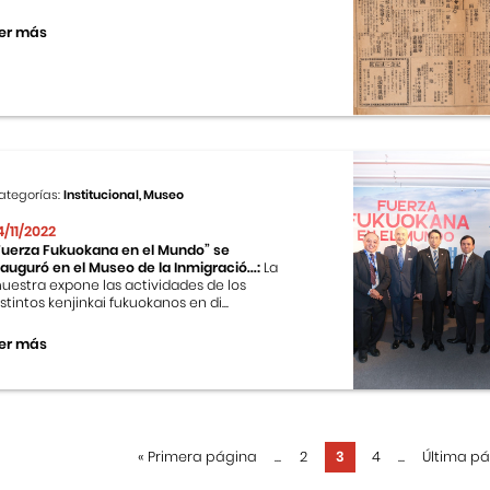
er más
ategorías:
Institucional, Museo
4/11/2022
Fuerza Fukuokana en el Mundo” se
nauguró en el Museo de la Inmigració...:
La
uestra expone las actividades de los
istintos kenjinkai fukuokanos en di...
er más
«
Primera página
...
2
3
4
...
Última p