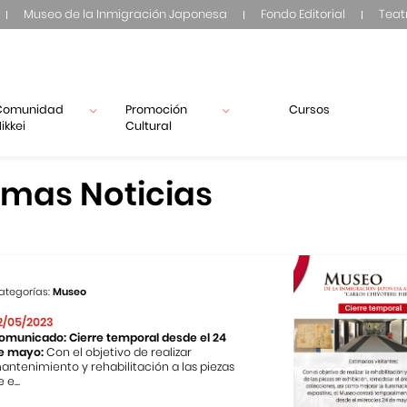
Museo de la Inmigración Japonesa
Fondo Editorial
Teat
Comunidad
Promoción
Cursos
ikkei
Cultural
imas Noticias
ategorías:
Museo
2/05/2023
omunicado: Cierre temporal desde el 24
e mayo:
Con el objetivo de realizar
antenimiento y rehabilitación a las piezas
 e...