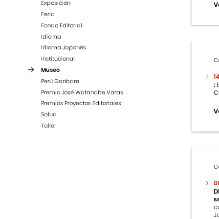
Exposición
V
Feria
Fondo Editorial
Idioma
Idioma Japonés
Institucional
C
Museo
1
Perú Ganbare
:
E
Premio José Watanabe Varas
C
Premios Proyectos Editoriales
V
Salud
Taller
C
0
D
s
c
J