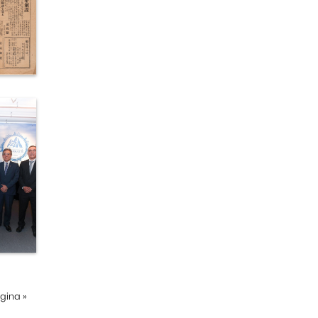
ágina
»