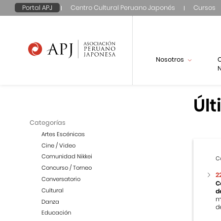
Portal APJ
Centro Cultural Peruano Japonés
Cursos
Nosotros
N
Últ
Categorías
Artes Escénicas
Cine / Video
Comunidad Nikkei
C
Concurso / Torneo
2
Conversatorio
C
Cultural
d
m
Danza
de
Educación