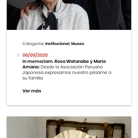
Centro Cultural Peruano Japonés
Cursos
Museo de la Inmigración Japonesa
Categorías:
Institucional, Museo
Fondo Editorial
06/05/2020
In memoriam. Rosa Watanabe y Mario
Amano:
Desde la Asociación Peruano
Teatro Peruano Japonés
Japonesa expresamos nuestro pésame a
su familia
Ver más