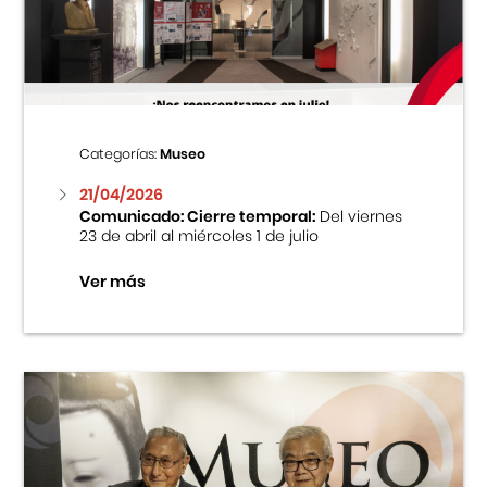
Centro Cultural Peruano Japonés
Cursos
Museo de la Inmigración Japonesa
Categorías:
Museo
Fondo Editorial
21/04/2026
Comunicado: Cierre temporal:
Del viernes
23 de abril al miércoles 1 de julio
Teatro Peruano Japonés
Ver más