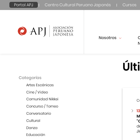
Portal APJ
Centro Cultural Peruano Japonés
Cursos
Nosotros
N
Últ
Categorías
Artes Escénicas
Cine / Video
Comunidad Nikkei
C
Concurso / Torneo
1
Conversatorio
M
Cultural
“
d
Danza
Ji
Educación