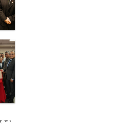
ágina
»