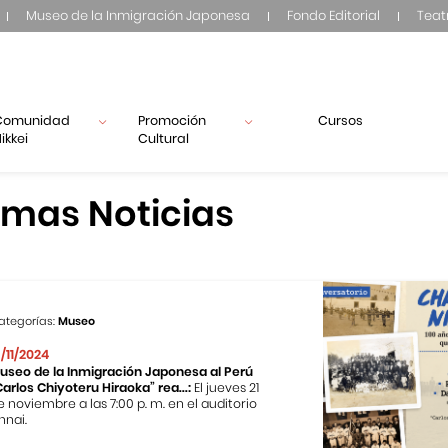
Museo de la Inmigración Japonesa
Fondo Editorial
Teat
Comunidad
Promoción
Cursos
ikkei
Cultural
imas Noticias
ategorías:
Museo
3/11/2024
useo de la Inmigración Japonesa al Perú
Carlos Chiyoteru Hiraoka” rea...:
El jueves 21
e noviembre a las 7:00 p. m. en el auditorio
nnai.