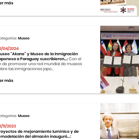
er más
ategorías:
Museo
2/04/2024
useo “Akane” y Museo de la Inmigración
aponesa a Paraguay suscribieron...:
Con el
in de promover una red mundial de museos
obre las inmigraciones japo...
er más
ategorías:
Museo
2/11/2023
royectos de mejoramiento lumínico y de
emodelación del almacén inauguró...: