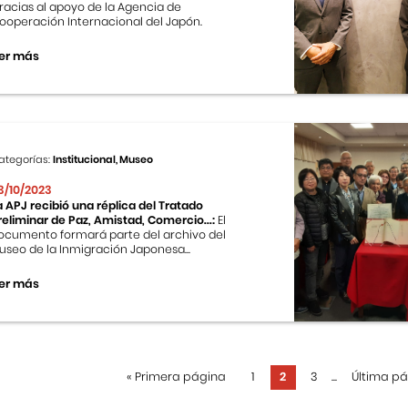
racias al apoyo de la Agencia de
ooperación Internacional del Japón.
er más
ategorías:
Institucional, Museo
3/10/2023
a APJ recibió una réplica del Tratado
reliminar de Paz, Amistad, Comercio...:
El
ocumento formará parte del archivo del
useo de la Inmigración Japonesa...
er más
«
Primera página
1
2
3
...
Última p