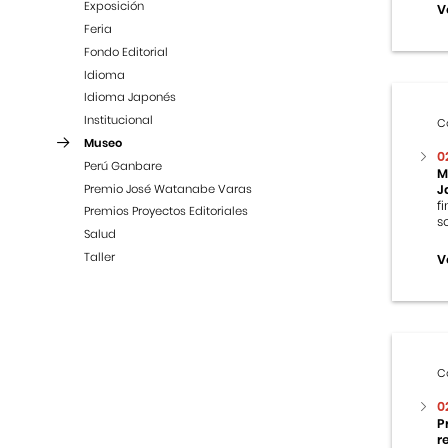
Exposición
V
Feria
Fondo Editorial
Idioma
Idioma Japonés
Institucional
C
Museo
0
Perú Ganbare
M
Premio José Watanabe Varas
J
f
Premios Proyectos Editoriales
s
Salud
Taller
V
C
0
P
r