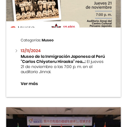
Centro Cultural Peruano Japonés
Cursos
Museo de la Inmigración Japonesa
Categorías:
Museo
Fondo Editorial
13/11/2024
Museo de la Inmigración Japonesa al Perú
“Carlos Chiyoteru Hiraoka” rea...:
El jueves
Teatro Peruano Japonés
21 de noviembre a las 7:00 p. m. en el
auditorio Jinnai.
Ver más