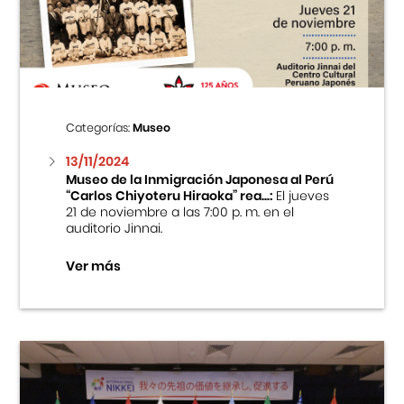
Centro Cultural Peruano Japonés
Cursos
Museo de la Inmigración Japonesa
Categorías:
Museo
Fondo Editorial
13/11/2024
Museo de la Inmigración Japonesa al Perú
“Carlos Chiyoteru Hiraoka” rea...:
El jueves
Teatro Peruano Japonés
21 de noviembre a las 7:00 p. m. en el
auditorio Jinnai.
Ver más