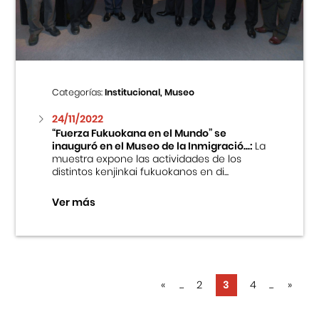
Categorías:
Institucional, Museo
24/11/2022
“Fuerza Fukuokana en el Mundo” se
inauguró en el Museo de la Inmigració...:
La
muestra expone las actividades de los
distintos kenjinkai fukuokanos en di...
Ver más
«
...
2
3
4
...
»