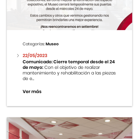
Centro Cultural Peruano Japonés
Cursos
Museo de la Inmigración Japonesa
Categorías:
Museo
Fondo Editorial
22/05/2023
Comunicado: Cierre temporal desde el 24
de mayo:
Con el objetivo de realizar
Teatro Peruano Japonés
mantenimiento y rehabilitación a las piezas
de e...
Ver más