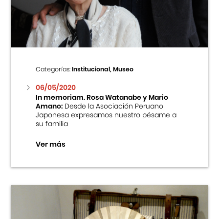
Centro Cultural Peruano Japonés
Cursos
Museo de la Inmigración Japonesa
Categorías:
Institucional, Museo
Fondo Editorial
06/05/2020
In memoriam. Rosa Watanabe y Mario
Amano:
Desde la Asociación Peruano
Teatro Peruano Japonés
Japonesa expresamos nuestro pésame a
su familia
Ver más