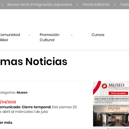
Museo de la Inmigración Japonesa
Fondo Editorial
Teat
Comunidad
Promoción
Cursos
ikkei
Cultural
imas Noticias
ategorías:
Museo
1/04/2026
omunicado: Cierre temporal:
Del viernes 23
e abril al miércoles 1 de julio
er más