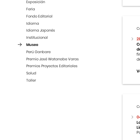
Exposición
Feria
Fondo Editorial
Idioma
C
Idioma Japonés
Institucional
2
C
Museo
d
Perú Ganbare
f
Premio José Watanabe Varas
d
Premios Proyectos Editoriales
V
Salud
Taller
C
0
L
L
P