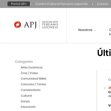
Portal APJ
Centro Cultural Peruano Japonés
Cursos
Nosotros
N
Últ
Categorías
Artes Escénicas
Cine / Video
Comunidad Nikkei
C
Concurso / Torneo
2
Conversatorio
C
Cultural
d
Danza
V
Educación