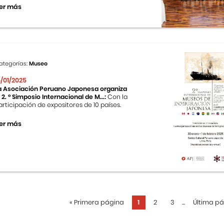
er más
ategorías:
Museo
5/01/2025
a Asociación Peruano Japonesa organiza
l 2. ° Simposio Internacional de M...:
Con la
articipación de expositores de 10 países.
er más
«
Primera página
1
2
3
...
Última p