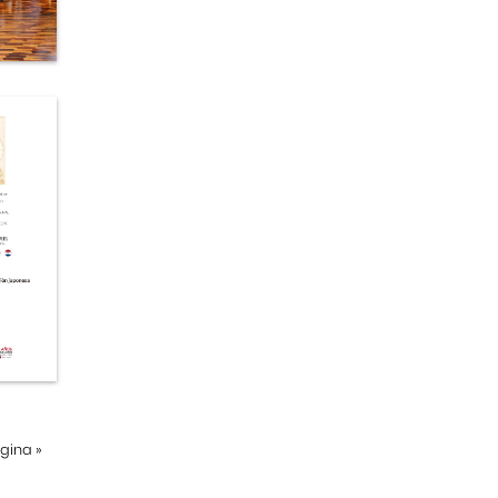
ágina
»