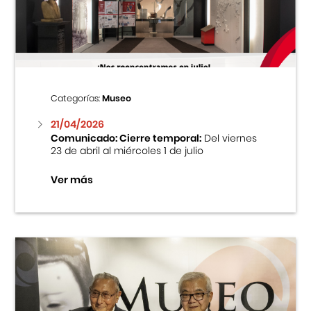
Centro Cultural Peruano Japonés
Cursos
Museo de la Inmigración Japonesa
Categorías:
Museo
Fondo Editorial
21/04/2026
Comunicado: Cierre temporal:
Del viernes
23 de abril al miércoles 1 de julio
Teatro Peruano Japonés
Ver más