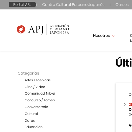
Portal APJ
Centro Cultural Peruano Japonés
Cursos
Nosotros
N
Últ
Categorías
Artes Escénicas
Cine / Video
Comunidad Nikkei
C
Concurso / Torneo
2
Conversatorio
C
Cultural
d
Danza
V
Educación