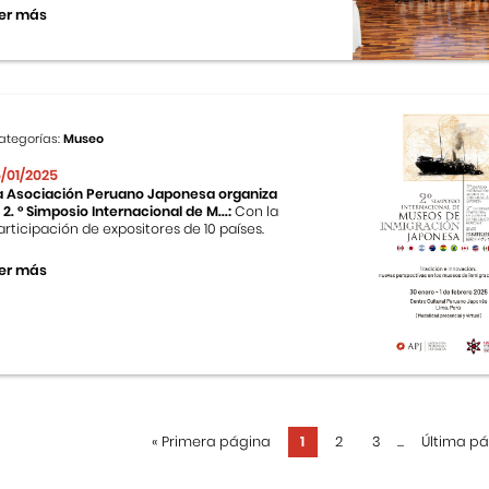
er más
ategorías:
Museo
5/01/2025
a Asociación Peruano Japonesa organiza
l 2. ° Simposio Internacional de M...:
Con la
articipación de expositores de 10 países.
er más
«
Primera página
1
2
3
...
Última p