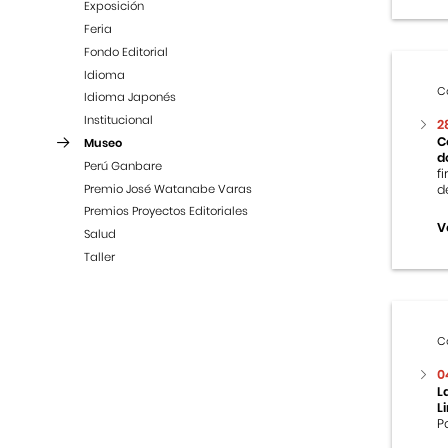
Exposición
Feria
Fondo Editorial
Idioma
C
Idioma Japonés
Institucional
2
C
Museo
d
Perú Ganbare
f
Premio José Watanabe Varas
d
Premios Proyectos Editoriales
V
Salud
Taller
C
0
L
L
P