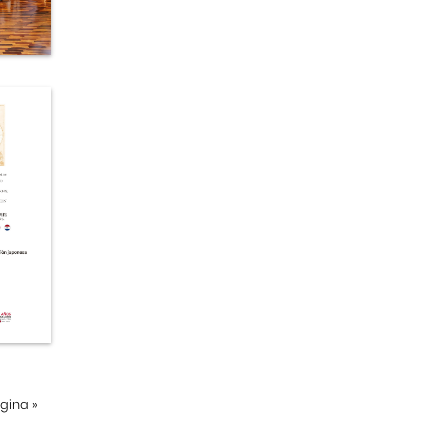
ágina
»