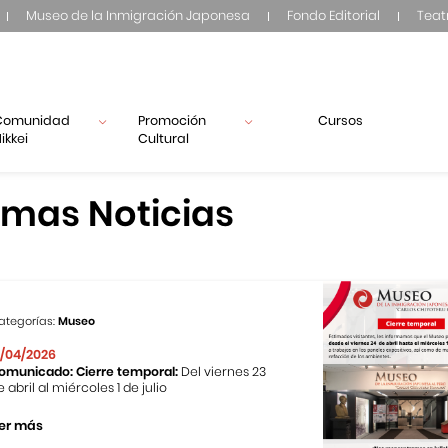
Museo de la Inmigración Japonesa
Fondo Editorial
Teat
Comunidad
Promoción
Cursos
ikkei
Cultural
imas Noticias
ategorías:
Museo
1/04/2026
omunicado: Cierre temporal:
Del viernes 23
e abril al miércoles 1 de julio
er más