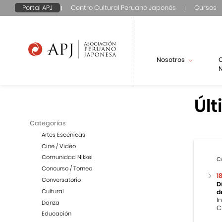
Portal APJ
Centro Cultural Peruano Japonés
Cursos
Nosotros
N
Últ
Categorías
Artes Escénicas
Cine / Video
Comunidad Nikkei
C
Concurso / Torneo
1
Conversatorio
D
Cultural
d
I
Danza
C
Educación