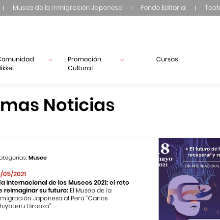
Museo de la Inmigración Japonesa
Fondo Editorial
Teat
Comunidad
Promoción
Cursos
ikkei
Cultural
imas Noticias
ategorías:
Museo
8/05/2021
ía Internacional de los Museos 2021: el reto
e reimaginar su futuro:
El Museo de la
nmigración Japonesa al Perú “Carlos
hiyoteru Hiraoka” ...