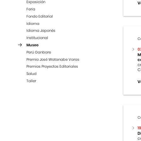
Exposición
V
Feria
Fondo Editorial
Idioma
Idioma Japonés
Institucional
C
Museo
0
Perú Ganbare
M
Premio José Watanabe Varas
c
c
Premios Proyectos Editoriales
C
Salud
Taller
V
C
1
D
c