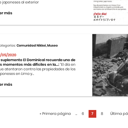
e japoneses al exterior
er más
ategorías:
Comunidad Nikkei, Museo
0/05/2020
l suplemento El Dominical recuerda uno de
os momentos más difíciles en la...:
“El día en
ue atentaron contra las propiedades de los
aponeses en Lima y...
er más
«
Primera página
...
6
7
8
Última p