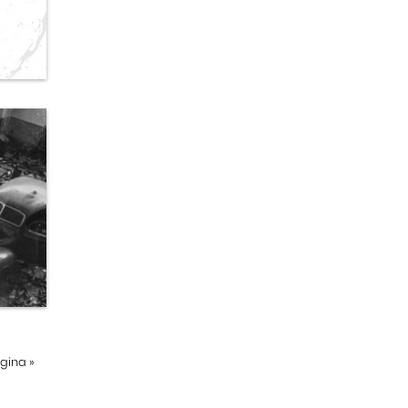
ágina
»