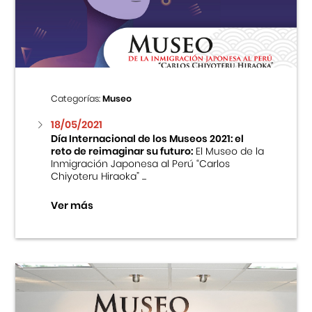
Centro Cultural Peruano Japonés
Cursos
Museo de la Inmigración Japonesa
Categorías:
Museo
Fondo Editorial
18/05/2021
Día Internacional de los Museos 2021: el
reto de reimaginar su futuro:
El Museo de la
Teatro Peruano Japonés
Inmigración Japonesa al Perú “Carlos
Chiyoteru Hiraoka” ...
Ver más