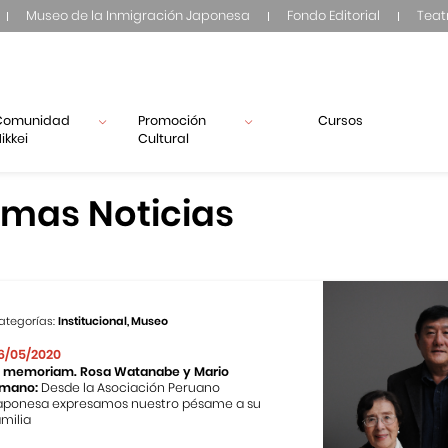
Museo de la Inmigración Japonesa
Fondo Editorial
Teat
Comunidad
Promoción
Cursos
ikkei
Cultural
imas Noticias
ategorías:
Institucional, Museo
6/05/2020
n memoriam. Rosa Watanabe y Mario
mano:
Desde la Asociación Peruano
aponesa expresamos nuestro pésame a su
amilia