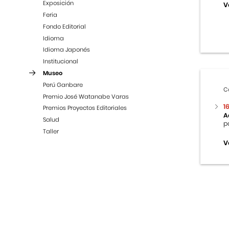
Exposición
V
Feria
Fondo Editorial
Idioma
Idioma Japonés
Institucional
Museo
Perú Ganbare
C
Premio José Watanabe Varas
1
Premios Proyectos Editoriales
A
Salud
p
Taller
V