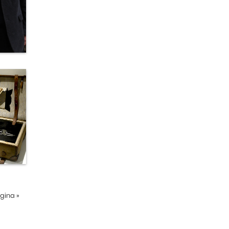
ágina
»