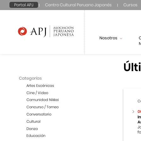
Portal APJ
Centro Cultural Peruano Japonés
Cursos
Nosotros
N
Últ
Categorías
Artes Escénicas
Cine / Video
Comunidad Nikkei
C
Concurso / Torneo
0
Conversatorio
I
Cultural
A
J
Danza
f
Educación