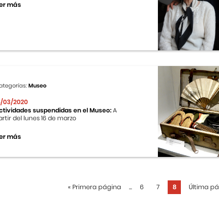
er más
ategorías:
Museo
6/03/2020
ctividades suspendidas en el Museo:
A
artir del lunes 16 de marzo
er más
«
Primera página
...
6
7
8
Última p