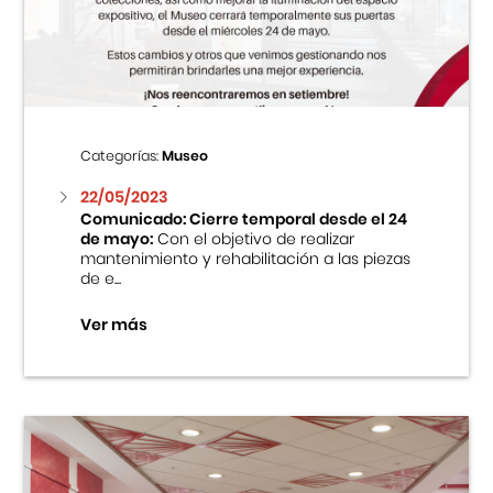
Centro Cultural Peruano Japonés
Cursos
Museo de la Inmigración Japonesa
Categorías:
Museo
Fondo Editorial
22/05/2023
Comunicado: Cierre temporal desde el 24
de mayo:
Con el objetivo de realizar
Teatro Peruano Japonés
mantenimiento y rehabilitación a las piezas
de e...
Ver más