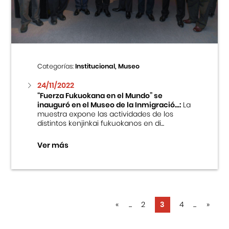
Categorías:
Institucional, Museo
24/11/2022
“Fuerza Fukuokana en el Mundo” se
inauguró en el Museo de la Inmigració...:
La
muestra expone las actividades de los
distintos kenjinkai fukuokanos en di...
Ver más
«
...
2
3
4
...
»