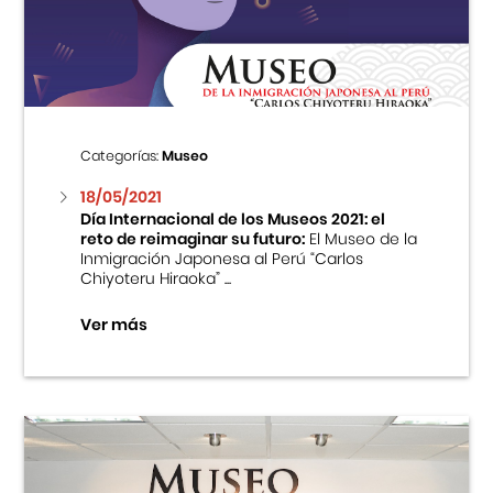
Centro Cultural Peruano Japonés
Cursos
Museo de la Inmigración Japonesa
Categorías:
Museo
Fondo Editorial
18/05/2021
Día Internacional de los Museos 2021: el
reto de reimaginar su futuro:
El Museo de la
Teatro Peruano Japonés
Inmigración Japonesa al Perú “Carlos
Chiyoteru Hiraoka” ...
Ver más