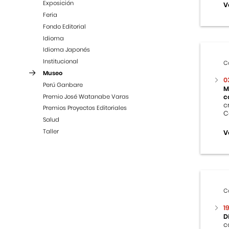
Exposición
V
Feria
Fondo Editorial
Idioma
Idioma Japonés
Institucional
C
Museo
0
Perú Ganbare
M
Premio José Watanabe Varas
c
c
Premios Proyectos Editoriales
C
Salud
Taller
V
C
1
D
c