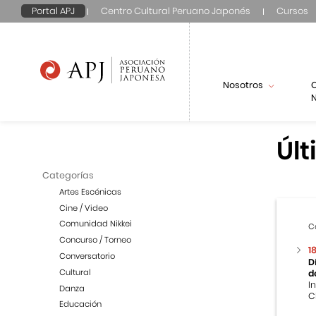
Portal APJ
Centro Cultural Peruano Japonés
Cursos
Nosotros
N
Últ
Categorías
Artes Escénicas
Cine / Video
Comunidad Nikkei
C
Concurso / Torneo
1
Conversatorio
D
Cultural
d
I
Danza
C
Educación