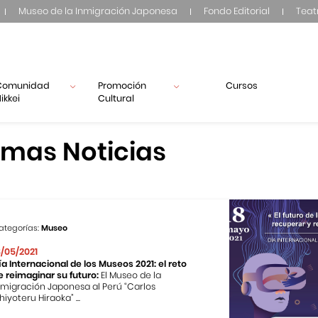
Museo de la Inmigración Japonesa
Fondo Editorial
Teat
Comunidad
Promoción
Cursos
ikkei
Cultural
imas Noticias
ategorías:
Museo
8/05/2021
ía Internacional de los Museos 2021: el reto
e reimaginar su futuro:
El Museo de la
nmigración Japonesa al Perú “Carlos
hiyoteru Hiraoka” ...