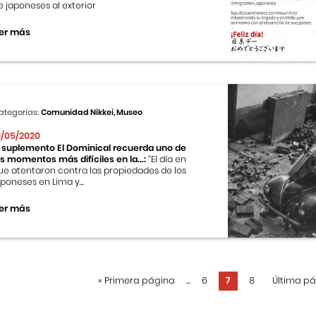
e japoneses al exterior
er más
ategorías:
Comunidad Nikkei, Museo
0/05/2020
l suplemento El Dominical recuerda uno de
os momentos más difíciles en la...:
“El día en
ue atentaron contra las propiedades de los
aponeses en Lima y...
er más
«
Primera página
...
6
7
8
Última p