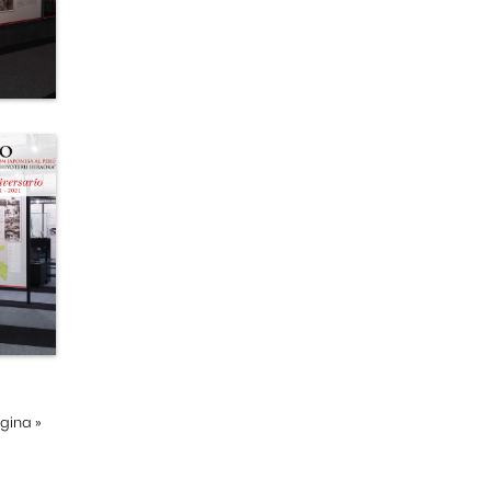
ágina
»