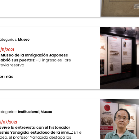
ategorías:
Museo
9/11/2021
l Museo de la Inmigración Japonesa
eabrió sus puertas:
• El ingreso es libre
revia reserva
er más
ategorías:
Institucional, Museo
6/07/2021
evive la entrevista con el historiador
oshio Yanagida, estudioso de la inmi...:
En el
ideo, el profesor Yanagida destaca los