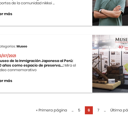
portes de la comunidad nikkei ...
er más
ategorías:
Museo
5/07/2021
useo de la Inmigración Japonesa al Perú:
0 años como espacio de preserva...:
Mira el
ideo conmemorativo
er más
«
Primera página
...
5
6
7
...
Última p