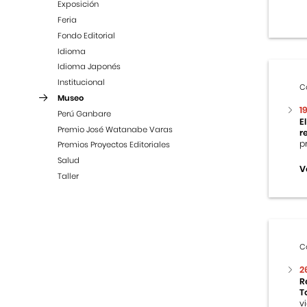
Exposición
Feria
Fondo Editorial
Idioma
Idioma Japonés
Institucional
C
Museo
1
Perú Ganbare
E
Premio José Watanabe Varas
r
p
Premios Proyectos Editoriales
Salud
V
Taller
C
2
R
T
v