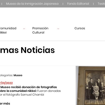
Museo de la Inmigración Japonesa
Fondo Editorial
Teat
Comunidad
Promoción
Cursos
ikkei
Cultural
imas Noticias
ategorías:
Museo
7/01/2022
l Museo recibió donación de fotografías
obre la comunidad nikkei:
Fueron donadas
or el fotógrafo Samuel Chambi
er más