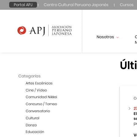
Portal APJ
Centro Cultural Peruano Japonés
Cursos
Nosotros
N
Últ
Categorías
Artes Escénicas
Cine / Video
Comunidad Nikkei
C
Concurso / Torneo
2
Conversatorio
E
Cultural
s
p
Danza
Educación
V