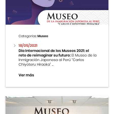
Centro Cultural Peruano Japonés
Cursos
Museo de la Inmigración Japonesa
Categorías:
Museo
Fondo Editorial
18/05/2021
Día Internacional de los Museos 2021: el
reto de reimaginar su futuro:
El Museo de la
Teatro Peruano Japonés
Inmigración Japonesa al Perú “Carlos
Chiyoteru Hiraoka” ...
Ver más