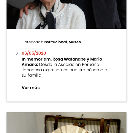
Centro Cultural Peruano Japonés
Cursos
Museo de la Inmigración Japonesa
Categorías:
Institucional, Museo
Fondo Editorial
06/05/2020
In memoriam. Rosa Watanabe y Mario
Amano:
Desde la Asociación Peruano
Teatro Peruano Japonés
Japonesa expresamos nuestro pésame a
su familia
Ver más