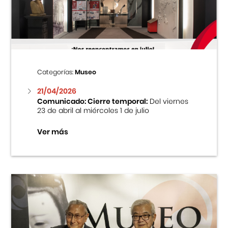
Centro Cultural Peruano Japonés
Cursos
Museo de la Inmigración Japonesa
Categorías:
Museo
Fondo Editorial
21/04/2026
Comunicado: Cierre temporal:
Del viernes
23 de abril al miércoles 1 de julio
Teatro Peruano Japonés
Ver más