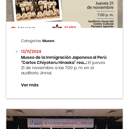
Centro Cultural Peruano Japonés
Cursos
Museo de la Inmigración Japonesa
Categorías:
Museo
Fondo Editorial
13/11/2024
Museo de la Inmigración Japonesa al Perú
“Carlos Chiyoteru Hiraoka” rea...:
El jueves
Teatro Peruano Japonés
21 de noviembre a las 7:00 p. m. en el
auditorio Jinnai.
Ver más