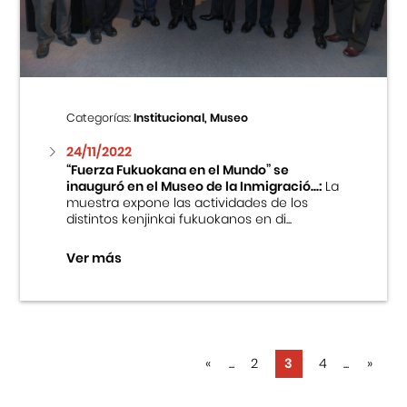
Categorías:
Institucional, Museo
24/11/2022
“Fuerza Fukuokana en el Mundo” se
inauguró en el Museo de la Inmigració...:
La
muestra expone las actividades de los
distintos kenjinkai fukuokanos en di...
Ver más
«
...
2
3
4
...
»