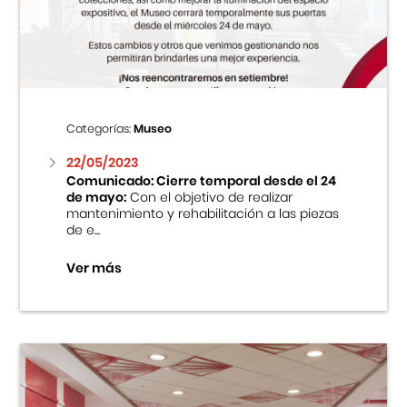
Centro Cultural Peruano Japonés
Cursos
Museo de la Inmigración Japonesa
Categorías:
Museo
Fondo Editorial
22/05/2023
Comunicado: Cierre temporal desde el 24
de mayo:
Con el objetivo de realizar
Teatro Peruano Japonés
mantenimiento y rehabilitación a las piezas
de e...
Ver más