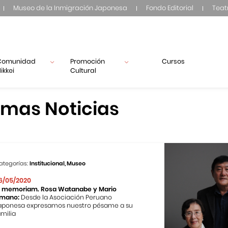
Museo de la Inmigración Japonesa
Fondo Editorial
Teat
Comunidad
Promoción
Cursos
ikkei
Cultural
imas Noticias
ategorías:
Institucional, Museo
6/05/2020
n memoriam. Rosa Watanabe y Mario
mano:
Desde la Asociación Peruano
aponesa expresamos nuestro pésame a su
amilia