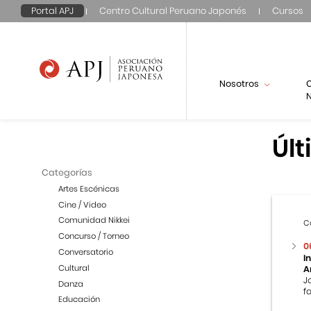
Portal APJ
Centro Cultural Peruano Japonés
Cursos
Nosotros
N
Últ
Categorías
Artes Escénicas
Cine / Video
Comunidad Nikkei
C
Concurso / Torneo
0
Conversatorio
I
Cultural
A
J
Danza
f
Educación