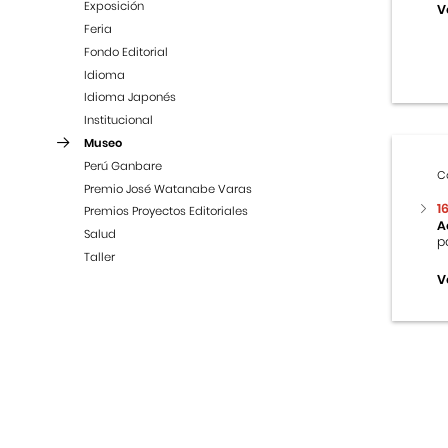
Exposición
V
Feria
Fondo Editorial
Idioma
Idioma Japonés
Institucional
Museo
Perú Ganbare
C
Premio José Watanabe Varas
1
Premios Proyectos Editoriales
A
Salud
p
Taller
V