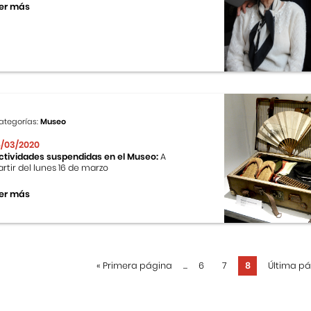
er más
ategorías:
Museo
6/03/2020
ctividades suspendidas en el Museo:
A
artir del lunes 16 de marzo
er más
«
Primera página
...
6
7
8
Última p