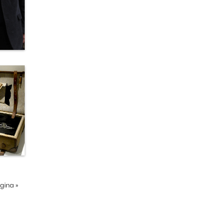
ágina
»